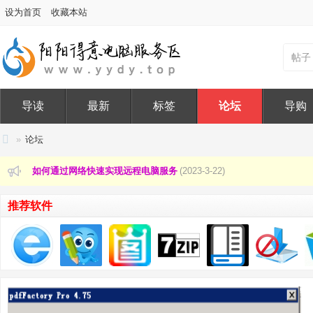
设为首页
收藏本站
帖子
本站已成功获取ICP备案/许可证号
(2026-1-14)
导读
最新
标签
论坛
导购
凡发现在本站发布违规言论者一律永久禁言
(2024-6-6)
»
论坛
本站已升级至：Discuz! X3.5 Release 20240520 UTF-8
(2024-6-6)
阳
如何通过网络快速实现远程电脑服务
(2023-3-22)
阳
本站线下服务项目
(2019-11-13)
得
推荐软件
意
本站承诺：站点涉及的下载内容均无广告、木马、病毒！敬请监督、
电
本站已成功获取ICP备案/许可证号
(2026-1-14)
脑
凡发现在本站发布违规言论者一律永久禁言
(2024-6-6)
服
务
本站已升级至：Discuz! X3.5 Release 20240520 UTF-8
(2024-6-6)