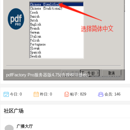
区
如何通过网络快速实现远程电脑服务
(2023-3-22)
|
本站线下服务项目
(2019-11-13)
一
个
本站承诺：站点涉及的下载内容均无广告、木马、病毒！敬请监督、
没
有
广
告
的
pdfFactory Pro服务器版4.75(含授权注册机)
纯
兴
今日:
0
昨日:
0
帖子:
829
会员:
146
趣
爱
社区广场
好
电
广播大厅
脑