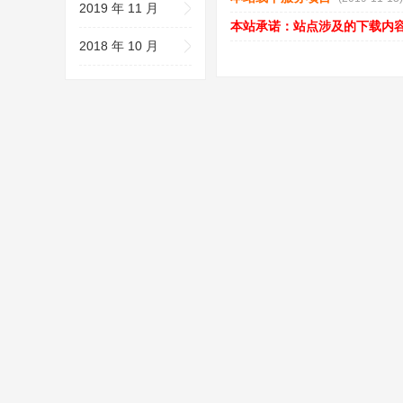
2019 年 11 月
区
本站承诺：站点涉及的下载内
|
2018 年 10 月
一
个
没
有
广
告
的
纯
兴
趣
爱
好
电
脑