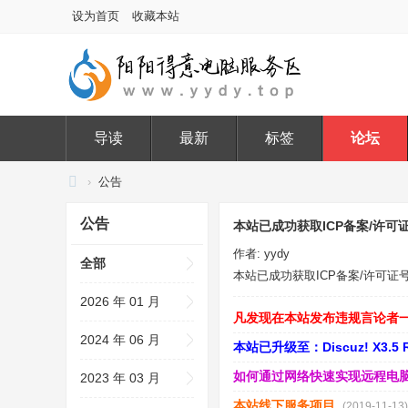
设为首页
收藏本站
导读
最新
标签
论坛
›
公告
阳
公告
本站已成功获取ICP备案/许可
阳
作者:
yydy
得
全部
本站已成功获取ICP备案/许可证号：苏
意
2026 年 01 月
电
凡发现在本站发布违规言论者
脑
2024 年 06 月
本站已升级至：Discuz! X3.5 Re
服
如何通过网络快速实现远程电
2023 年 03 月
务
本站线下服务项目
(2019-11-13)