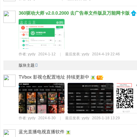
知
360驱动大师 v2.0.0.2000 去广告单文件版及万能网卡版
识
网
站
！
作者:
yydy
2024-1-12
|
最后发表:
yydy
2024-4-19 22:46
版块主题
TVbox 影视仓配置地址 持续更新中
作者:
yydy
2024-6-30
|
最后发表:
yydy
2026-1-18 13:29
蓝光直播电视直播软件