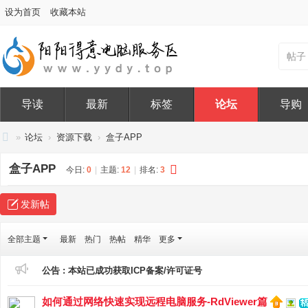
设为首页
收藏本站
帖子
导读
最新
标签
论坛
导购
»
论坛
›
资源下载
›
盒子APP
阳
盒子APP
今日:
0
|
主题:
12
|
排名:
3
阳
得
发新帖
意
电
全部主题
最新
热门
热帖
精华
更多
脑
公告 :
本站已成功获取ICP备案/许可证号
服
务
如何通过网络快速实现远程电脑服务-RdViewer篇