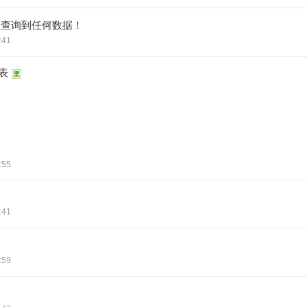
 未查询到任何数据！
:41
表
:55
:41
:59