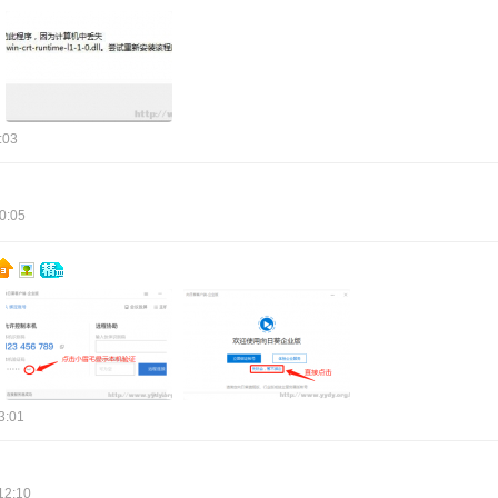
:03
0:05
3:01
12:10