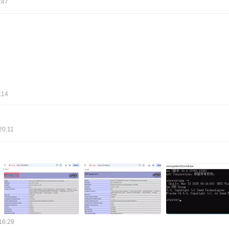
:47
:14
20:11
16:29