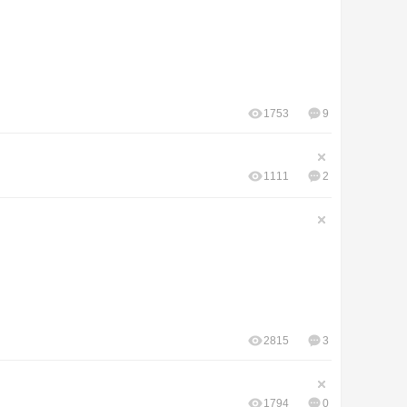
1753
9
1111
2
2815
3
1794
0