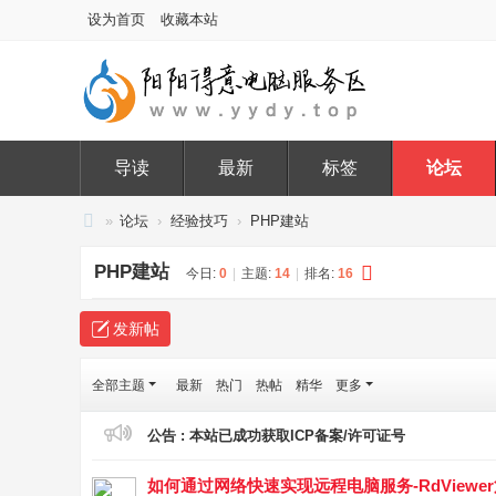
设为首页
收藏本站
导读
最新
标签
论坛
»
论坛
›
经验技巧
›
PHP建站
阳
PHP建站
今日:
0
|
主题:
14
|
排名:
16
阳
得
发新帖
意
电
全部主题
最新
热门
热帖
精华
更多
脑
公告 :
本站已成功获取ICP备案/许可证号
服
务
如何通过网络快速实现远程电脑服务-RdViewe