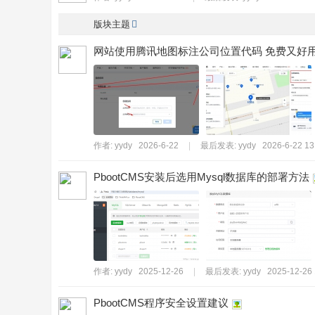
知
版块主题
识
网站使用腾讯地图标注公司位置代码 免费又好
网
站
！
作者:
yydy
2026-6-22
|
最后发表:
yydy
2026-6-22 13
PbootCMS安装后选用Mysql数据库的部署方法
作者:
yydy
2025-12-26
|
最后发表:
yydy
2025-12-26 
PbootCMS程序安全设置建议