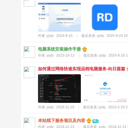
区
|
一
个
作者:
yydy
2024-8-15
|
最后发表:
yydy
2025-9-24 20
没
有
电脑系统安装操作手册
广
作者:
yydy
2023-10-12
|
最后发表:
yydy
2024-8-16 1
告
如何通过网络快速实现远程电脑服务-向日葵篇
的
纯
兴
趣
爱
作者:
yydy
2019-11-18
|
最后发表:
yydy
2023-3-19 2
好
电
本站线下服务项目及内容
作者:
yydy
2019-11-13
|
最后发表:
yydy
2019-11-13 
脑