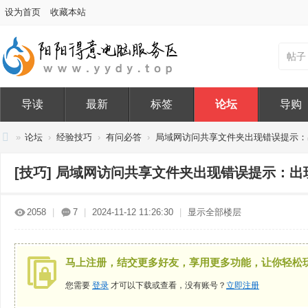
设为首页
收藏本站
帖子
导读
最新
标签
论坛
导购
»
论坛
›
经验技巧
›
有问必答
›
局域网访问共享文件夹出现错误提示：出
阳
[技巧]
局域网访问共享文件夹出现错误提示：出
阳
得
2058
|
7
|
2024-11-12 11:26:30
|
显示全部楼层
意
电
脑
马上注册，结交更多好友，享用更多功能，让你轻松
服
您需要
登录
才可以下载或查看，没有账号？
立即注册
务