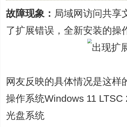
区
故障现象：
局域网访问共享
|
一
了扩展错误，全新安装的操作系统
个
没
有
广
告
的
纯
网友反映的具体情况是这样的，全
兴
趣
操作系统Windows 11 LTS
爱
好
光盘系统
电
脑