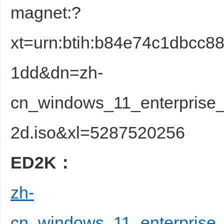
magnet:?
xt=urn:btih:b84e74c1dbcc
1dd&dn=zh-
cn_windows_11_enterprise_
2d.iso&xl=5287520256
ED2K：
zh-
cn_windows_11_enterprise_