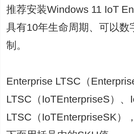
推荐安装Windows 11 IoT E
具有10年生命周期、可以数
制。
Enterprise LTSC（Enterpri
LTSC（IoTEnterpriseS）、IoT
LTSC（IoTEnterpris