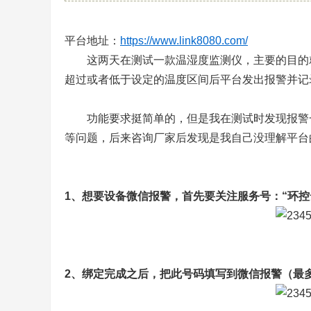
区
|
平台地址：
https://www.link8080.com/
一
这两天在测试一款温湿度监测仪，主要的目的就
个
超过或者低于设定的温度区间后平台发出报警并记
没
有
功能要求挺简单的，但是我在测试时发现报警一
广
等问题，后来咨询厂家后发现是我自己没理解平台
告
的
纯
1、想要设备微信报警，首先要关注服务号：“环控
兴
趣
爱
好
2、绑定完成之后，把此号码填写到微信报警（最
电
脑