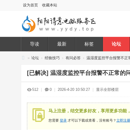
设为首页
收藏本站
导读
最新
标签
论坛
»
论坛
›
经验技巧
›
有问必答
›
温湿度监控平台报警不正
阳
[已解决]
温湿度监控平台报警不正常的
阳
得
512
|
0
|
2026-4-20 10:50:27
|
显示全部楼层
意
电
脑
马上注册，结交更多好友，享用更多功能
服
您需要
登录
才可以下载或查看，没有账号？
立即注
务