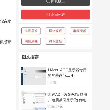
回复楼主
返回列表
当温度
有问必答
网络设置
群晖NAS
海康威视
PHP建站
有报警
图文推荐
I-Menu AOC显示器专用
的屏幕调节工具
5 天前
通过AD下发GPO策略用
户电脑桌面显示"这台电
脑"等图标
2026-07-02